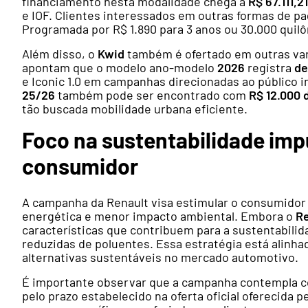
financiamento nesta modalidade chega a
R$ 67.111,21
e IOF. Clientes interessados em outras formas de p
Programada por R$ 1.890 para 3 anos ou 30.000 quil
Além disso, o
Kwid
também é ofertado em outras var
apontam que o modelo ano-modelo
2026
registra
de
e Iconic 1.0 em campanhas direcionadas ao público 
25/26
também pode ser encontrado com
R$ 12.000 
tão buscada mobilidade urbana eficiente.
Foco na sustentabilidade imp
consumidor
A campanha da Renault visa estimular o consumidor a
energética e menor impacto ambiental. Embora o
Re
características que contribuem para a sustentabil
reduzidas de poluentes. Essa estratégia está alinha
alternativas sustentáveis no mercado automotivo.
É importante observar que a campanha contempla con
pelo prazo estabelecido na oferta oficial oferecida p