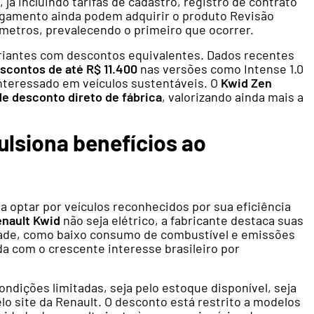
, já incluindo tarifas de cadastro, registro de contrato
agamento ainda podem adquirir o produto Revisão
ômetros, prevalecendo o primeiro que ocorrer.
iantes com descontos equivalentes. Dados recentes
scontos de até R$ 11.400
nas versões como Intense 1.0
interessado em veículos sustentáveis. O
Kwid Zen
de desconto direto de fábrica
, valorizando ainda mais a
ulsiona benefícios ao
 optar por veículos reconhecidos por sua eficiência
nault Kwid
não seja elétrico, a fabricante destaca suas
idade, como baixo consumo de combustível e emissões
da com o crescente interesse brasileiro por
dições limitadas, seja pelo estoque disponível, seja
elo site da Renault. O desconto está restrito a modelos