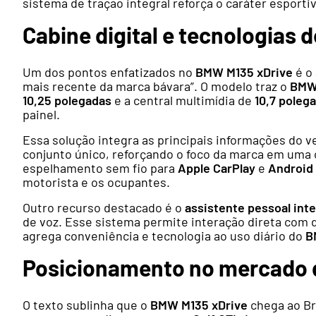
sistema de tração integral reforça o caráter esporti
Cabine digital e tecnologias 
Um dos pontos enfatizados no
BMW M135 xDrive
é o 
mais recente da marca bávara”. O modelo traz o
BMW 
10,25 polegadas
e a central multimídia de
10,7 poleg
painel.
Essa solução integra as principais informações do 
conjunto único, reforçando o foco da marca em uma ca
espelhamento sem fio para
Apple CarPlay
e
Android
motorista e os ocupantes.
Outro recurso destacado é o
assistente pessoal int
de voz. Esse sistema permite interação direta com d
agrega conveniência e tecnologia ao uso diário do
B
Posicionamento no mercado d
O texto sublinha que o
BMW M135 xDrive
chega ao Br