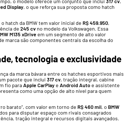
mpo, o modelo oferece um conjunto que inclui
317 cv
,
ed Display
, o que reforça sua proposta como hatch
e o hatch da BMW tem valor inicial de
R$ 459.950
,
ência de
245 cv
no modelo da Volkswagen. Essa
MW M135 xDrive
em um segmento de alto valor
e marca são componentes centrais da escolha do
de, tecnologia e exclusividade
nça da marca bávara entre os hatches esportivos mais
 um pacote que inclui
317 cv
, tração integral, cabine
m fio para
Apple CarPlay
e
Android Auto
e assistente
apresenta como uma opção de alto nível para quem
ro barato”, com valor em torno de
R$ 460 mil
, o
BMW
os para disputar espaço com rivais consagrados
ncia, tração integral e recursos digitais avançados.