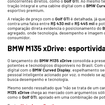
concorrentes diretos, como o
Golf GTI
. Ao mesmo te
tração integral e uma cabine digital com o
BMW Curv
esportivo premium.
A relação de preço com o
Golf GTI
é detalhada, já qu
contra uma faixa entre
R$ 430 mil
e
R$ 445 mil
e pot
comparação direta evidencia o posicionamento do
B
agregado, onde tecnologia, desempenho e imagem d
consumidor.
BMW M135 xDrive: esportivida
O lançamento do
BMW M135 xDrive
consolida a prese
potentes e tecnológicos disponíveis no Brasil. Com
digital com o
BMW Curved Display
, espelhamento se
pessoal inteligente acionado por voz, o modelo se 
busca desempenho e tecnologia.
Mesmo sendo ressaltado que “não se trata de um car
M135 xDrive
chega ao mercado com argumentos sólid
como o
Golf GTI
, apoiado em uma combinação de potê