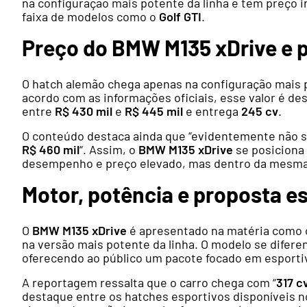
na configuração mais potente da linha e tem preço i
faixa de modelos como o
Golf GTI
.
Preço do BMW M135 xDrive e p
O hatch alemão chega apenas na configuração mais p
acordo com as informações oficiais, esse valor é de
entre
R$ 430 mil
e
R$ 445 mil
e entrega
245 cv
.
O conteúdo destaca ainda que “evidentemente não se
R$ 460 mil
“. Assim, o
BMW M135 xDrive
se posiciona 
desempenho e preço elevado, mas dentro da mesma f
Motor, potência e proposta e
O
BMW M135 xDrive
é apresentado na matéria como 
na versão mais potente da linha. O modelo se difere
oferecendo ao público um pacote focado em esportiv
A reportagem ressalta que o carro chega com “
317 c
destaque entre os hatches esportivos disponíveis 