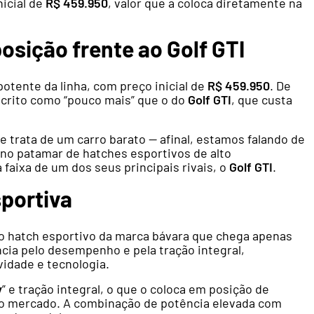
nicial de
R$ 459.950
, valor que a coloca diretamente na
osição frente ao Golf GTI
otente da linha, com preço inicial de
R$ 459.950
. De
scrito como “pouco mais” que o do
Golf GTI
, que custa
 trata de um carro barato — afinal, estamos falando de
no patamar de hatches esportivos de alto
aixa de um dos seus principais rivais, o
Golf GTI
.
sportiva
o hatch esportivo da marca bávara que chega apenas
ncia pelo desempenho e pela tração integral,
idade e tecnologia.
v
” e tração integral, o que o coloca em posição de
no mercado. A combinação de potência elevada com