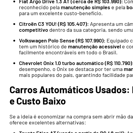
Fiat Argo Drive 1.3 AT (cerca de R$ 103.990):
Com
reconhecido pela
manutenção simples
e pela
bo
para um excelente custo-benefício.
Citroën C3 YOU! (R$ 105.407):
Apresenta um câmb
competitivo
dentro da sua categoria, sendo uma 
Volkswagen Polo Sense (R$ 107.990):
Equipado c
tem um histórico de
manutenção acessível
e co
facilmente encontráveis em todo o Brasil.
Chevrolet Onix 1.0 turbo automático (R$ 110.790)
desempenho, o Onix se destaca por ter uma
man
mais populares do país, garantindo facilidade pa
Carros Automáticos Usados:
e Custo Baixo
Se a ideia é economizar na compra sem abrir mão d
oferece excelentes alternativas:
Toyota Etios AT (usado a partir de R$ 48 mil):
Ap