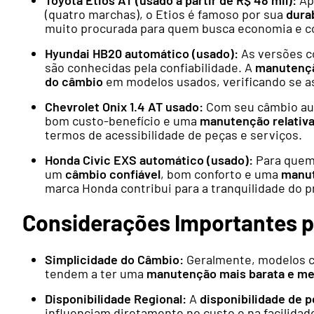
(quatro marchas), o Etios é famoso por sua
dura
muito procurada para quem busca economia e co
Hyundai HB20 automático (usado):
As versões c
são conhecidas pela confiabilidade. A
manutençã
do câmbio
em modelos usados, verificando se a
Chevrolet Onix 1.4 AT usado:
Com seu câmbio aut
bom custo-benefício e uma
manutenção relativ
termos de acessibilidade de peças e serviços.
Honda Civic EXS automático (usado):
Para quem 
um
câmbio confiável
, bom conforto e uma
manut
marca Honda contribui para a tranquilidade do p
Considerações Importantes p
Simplicidade do Câmbio:
Geralmente, modelos c
tendem a ter uma
manutenção mais barata e m
Disponibilidade Regional:
A
disponibilidade de p
influenciam diretamente no custo e na facilida