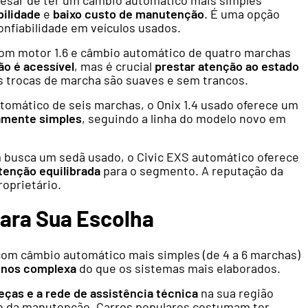
bilidade
e
baixo custo de manutenção
. É uma opção
nfiabilidade em veículos usados.
om motor 1.6 e câmbio automático de quatro marchas
o é acessível
, mas é crucial
prestar atenção ao estado
s trocas de marcha são suaves e sem trancos.
omático de seis marchas, o Onix 1.4 usado oferece um
amente simples
, seguindo a linha do modelo novo em
busca um sedã usado, o Civic EXS automático oferece
enção equilibrada
para o segmento. A reputação da
roprietário.
ara Sua Escolha
om câmbio automático mais simples (de 4 a 6 marchas)
enos complexa
do que os sistemas mais elaborados.
eças e a rede de assistência técnica
na sua região
de da manutenção. Carros populares costumam ter