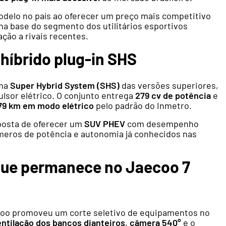
odelo no país ao oferecer um preço mais competitivo
 na base do segmento dos utilitários esportivos
ção a rivais recentes.
híbrido plug-in SHS
ema
Super Hybrid System (SHS)
das versões superiores,
lsor elétrico. O conjunto entrega
279 cv de potência
e
79 km em modo elétrico
pelo padrão do Inmetro.
oposta de oferecer um
SUV PHEV
com desempenho
eros de potência e autonomia já conhecidos nas
 que permanece no Jaecoo 7
coo promoveu um corte seletivo de equipamentos no
entilação dos bancos dianteiros
,
câmera 540°
e o