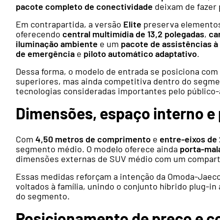
pacote completo de conectividade
deixam de fazer 
Em contrapartida, a versão
Elite
preserva elementos 
oferecendo
central multimídia de 13,2 polegadas
,
ca
iluminação ambiente
e um
pacote de assistências 
de emergência
e
piloto automático adaptativo
.
Dessa forma, o modelo de entrada se posiciona com 
superiores, mas ainda competitiva dentro do segm
tecnologias consideradas importantes pelo público-
Dimensões, espaço interno e 
Com
4,50 metros de comprimento
e
entre-eixos de
segmento médio. O modelo oferece ainda
porta-mala
dimensões externas de SUV médio com um comparti
Essas medidas reforçam a intenção da Omoda-Jaecoo 
voltados à família, unindo o conjunto híbrido plug-i
do segmento.
Posicionamento de preço e c