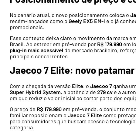
No cenário atual, o novo posicionamento coloca o
Ja
recém-lançados como o
Geely EX5 EM-i
e o já conhe
promocionais.
Esse contexto deixa claro o movimento da marca em
Brasil. Ao estrear em pré-venda por
R$ 179.990
em lo
plug-in mais acessível
do mercado brasileiro, reforç
principais concorrentes.
Jaecoo 7 Elite: novo patamar
Com a chegada da versão
Elite
, o
Jaecoo 7
ganha uma
Super Hybrid System
, a potência de
279 cv
e a auto
em que reduz o valor inicial ao cortar parte dos equ
O preço de
R$ 179.990
em pré-venda, o conjunto mecâ
familiar reposicionam o
Jaecoo 7 Elite
como protago
para consumidores que buscam acesso à tecnologia 
categoria.