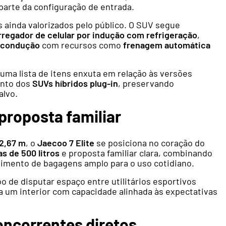
parte da configuração de entrada.
ainda valorizados pelo público. O SUV segue
rregador de celular por indução com refrigeração
,
à condução
com recursos como
frenagem automática
uma lista de itens enxuta em relação às versões
ento dos
SUVs híbridos plug-in
, preservando
alvo.
proposta familiar
 2,67 m
, o
Jaecoo 7 Elite
se posiciona no coração do
s de 500 litros
e proposta familiar clara, combinando
mento de bagagens amplo para o uso cotidiano.
de disputar espaço entre utilitários esportivos
n a um interior com capacidade alinhada às expectativas
oncorrentes diretos