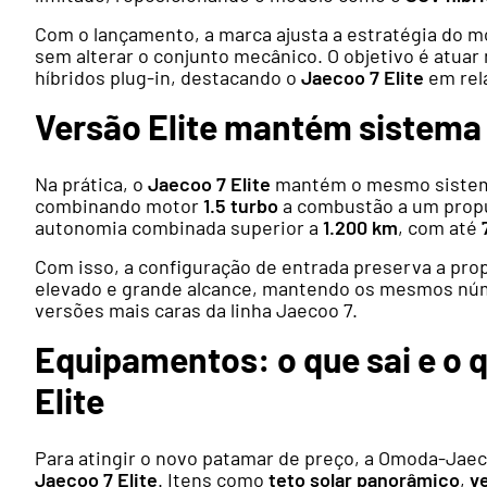
Com o lançamento, a marca ajusta a estratégia do m
sem alterar o conjunto mecânico. O objetivo é atuar
híbridos plug-in, destacando o
Jaecoo 7 Elite
em rela
Versão Elite mantém sistema 
Na prática, o
Jaecoo 7 Elite
mantém o mesmo sist
combinando motor
1.5 turbo
a combustão a um propu
autonomia combinada superior a
1.200 km
, com até
Com isso, a configuração de entrada preserva a pr
elevado e grande alcance, mantendo os mesmos núm
versões mais caras da linha Jaecoo 7.
Equipamentos: o que sai e o
Elite
Para atingir o novo patamar de preço, a Omoda-Jae
Jaecoo 7 Elite
. Itens como
teto solar panorâmico
,
v