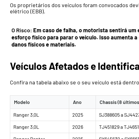
Os proprietários dos veículos foram convocados devi
elétrico (EBB).
O Risco:
Em caso de falha, o motorista sentirá um 
esforço físico para parar o veículo. Isso aumenta 
danos físicos e materiais.
Veículos Afetados e Identific
Confira na tabela abaixo se o seu veículo está dent
Modelo
Ano
Chassis (8 últimos
Ranger 3.0L
2025
SJ388605 a SJ442
Ranger 3.0L
2026
TJ451829 a TJ465
Ranger Raptor
2025
SX645630 a SX6661