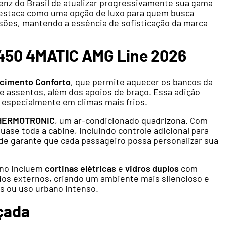
enz do Brasil de atualizar progressivamente sua gama
estaca como uma opção de luxo para quem busca
ões, mantendo a essência de sofisticação da marca
 450 4MATIC AMG Line 2026
cimento Conforto
, que permite aquecer os bancos da
de assentos, além dos apoios de braço. Essa adição
, especialmente em climas mais frios.
HERMOTRONIC
, um ar-condicionado quadrizona. Com
uase toda a cabine, incluindo controle adicional para
dade garante que cada passageiro possa personalizar sua
rno incluem
cortinas elétricas
e
vidros duplos
com
dos externos, criando um ambiente mais silencioso e
as ou uso urbano intenso.
çada