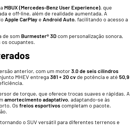
ia
MBUX (Mercedes-Benz User Experience)
, que
a e off-line, além de realidade aumentada. A
do
Apple CarPlay
e
Android Auto
, facilitando o acesso a
ma de som
Burmester® 3D
com personalização sonora,
s os ocupantes.
terados
rsão anterior, com um motor
3.0 de seis cilindros
onjunto MHEV entrega
381 + 20 cv
de potência e até
50,9
ficiência.
sor de torque, que oferece trocas suaves e rápidas. A
om
amortecimento adaptativo
, adaptando-se às
orto. Os
freios esportivos
completam o pacote,
ão.
tornando o SUV versátil para diferentes terrenos e