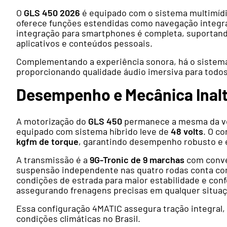
O
GLS 450 2026
é equipado com o sistema multimíd
oferece funções estendidas como navegação integrad
integração para smartphones é completa, suportan
aplicativos e conteúdos pessoais.
Complementando a experiência sonora, há o siste
proporcionando qualidade áudio imersiva para todo
Desempenho e Mecânica Inal
A motorização do
GLS 450
permanece a mesma da ve
equipado com sistema híbrido leve de
48 volts
. O c
kgfm de torque
, garantindo desempenho robusto e e
A transmissão é a
9G-Tronic de 9 marchas
com conver
suspensão independente nas quatro rodas conta c
condições de estrada para maior estabilidade e conf
assegurando frenagens precisas em qualquer situaç
Essa configuração 4MATIC assegura tração integral, 
condições climáticas no Brasil.