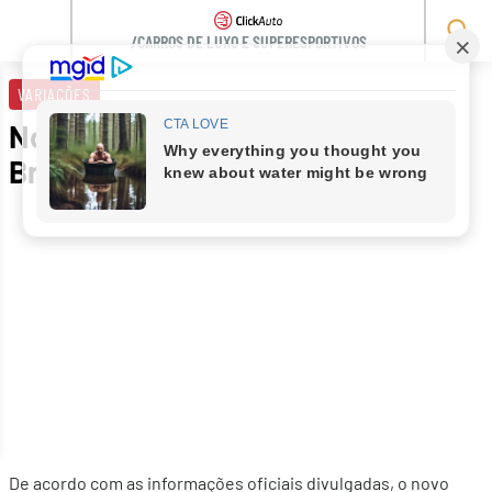
/CARROS DE LUXO E SUPERESPORTIVOS
Skip
to
VARIAÇÕES
content
Novo BMW M4 em pré-venda no
Brasil parte de R$ 908.950
De acordo com as informações oficiais divulgadas, o novo