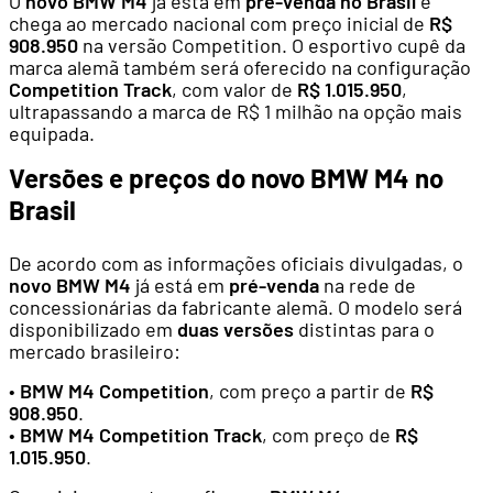
O
novo BMW M4
já está em
pré-venda no Brasil
e
chega ao mercado nacional com preço inicial de
R$
908.950
na versão Competition. O esportivo cupê da
marca alemã também será oferecido na configuração
Competition Track
, com valor de
R$ 1.015.950
,
ultrapassando a marca de R$ 1 milhão na opção mais
equipada.
Versões e preços do novo BMW M4 no
Brasil
De acordo com as informações oficiais divulgadas, o
novo BMW M4
já está em
pré-venda
na rede de
concessionárias da fabricante alemã. O modelo será
disponibilizado em
duas versões
distintas para o
mercado brasileiro:
•
BMW M4 Competition
, com preço a partir de
R$
908.950
.
•
BMW M4 Competition Track
, com preço de
R$
1.015.950
.