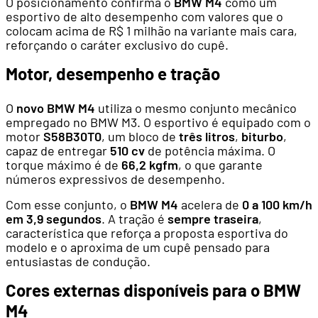
O posicionamento confirma o
BMW M4
como um
esportivo de alto desempenho com valores que o
colocam acima de R$ 1 milhão na variante mais cara,
reforçando o caráter exclusivo do cupê.
Motor, desempenho e tração
O
novo BMW M4
utiliza o mesmo conjunto mecânico
empregado no BMW M3. O esportivo é equipado com o
motor
S58B30T0
, um bloco de
três litros
,
biturbo
,
capaz de entregar
510 cv
de potência máxima. O
torque máximo é de
66,2 kgfm
, o que garante
números expressivos de desempenho.
Com esse conjunto, o
BMW M4
acelera de
0 a 100 km/h
em 3,9 segundos
. A tração é
sempre traseira
,
característica que reforça a proposta esportiva do
modelo e o aproxima de um cupê pensado para
entusiastas de condução.
Cores externas disponíveis para o BMW
M4